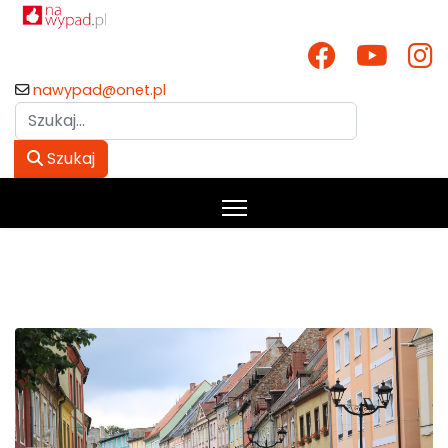
nawypad@onet.pl
Szukaj
Szukaj