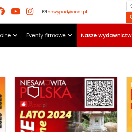
Sz
nawypad@onet.pl
kolne
Eventy firmowe
Nasze wydawnict