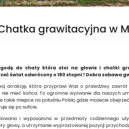
 Chatka grawitacyjna w M
odę do chaty która stoi na głowie i chatki graw
ejrzeć świat odwrócony o 180 stopni ! Dobra zabawa
wą atrakcję, która przyprawi Was o prawdziwy zawrót 
 się nie mieć końca. To ogromne wyzwanie dla naszych u
e takie miejsce na południu Polski, gdzie możecie obejrze
je się po suficie.
lowana i wyposażona w przedmioty codziennego uży
oty głowy, a utrzymanie wyprostowanej pozycji przychodzi