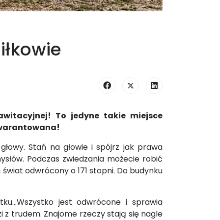
iłkowie
itacyjnej! To jedyne takie miejsce
 gwarantowana!
głowy. Stań na głowie i spójrz jak prawa
mysłów. Podczas zwiedzania możecie robić
ć świat odwrócony o 171 stopni. Do budynku
tku…Wszystko jest odwrócone i sprawia
 z trudem. Znajome rzeczy stają się nagle