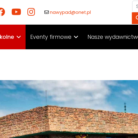
Sz
nawypad@onet.pl
kolne
Eventy firmowe
Nasze wydawnictw