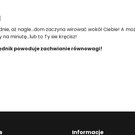
a
nie, aż nagle...dom zaczyna wirować wokół Ciebie! A moż
na minutę...lub to Ty sie kręcisz!
ędnik powoduje zachwianie równowagi!
s
Informacje