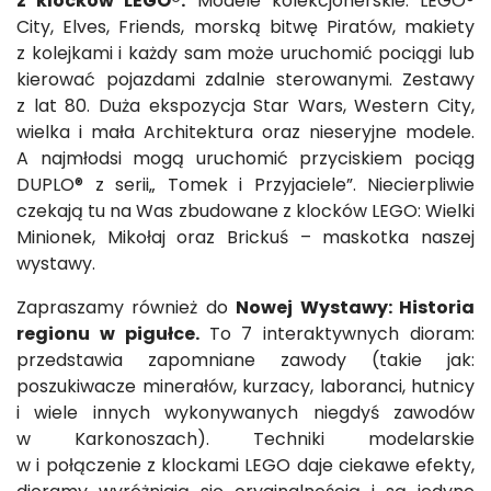
z klocków LEGO®.
Modele kolekcjonerskie: LEGO®
City, Elves, Friends, morską bitwę Piratów, makiety
z kolejkami i każdy sam może uruchomić pociągi lub
kierować pojazdami zdalnie sterowanymi. Zestawy
z lat 80. Duża ekspozycja Star Wars, Western City,
wielka i mała Architektura oraz nieseryjne modele.
A najmłodsi mogą uruchomić przyciskiem pociąg
DUPLO® z serii„ Tomek i Przyjaciele”. Niecierpliwie
czekają tu na Was zbudowane z klocków LEGO: Wielki
Minionek, Mikołaj oraz Brickuś – maskotka naszej
wystawy.
Zapraszamy również do
Nowej Wystawy: Historia
regionu w pigułce.
To 7 interaktywnych dioram:
przedstawia zapomniane zawody (takie jak:
poszukiwacze minerałów, kurzacy, laboranci, hutnicy
i wiele innych wykonywanych niegdyś zawodów
w Karkonoszach). Techniki modelarskie
w i połączenie z klockami LEGO daje ciekawe efekty,