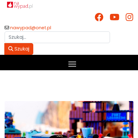
nawypad@onet.pl
Szukaj
Szukaj