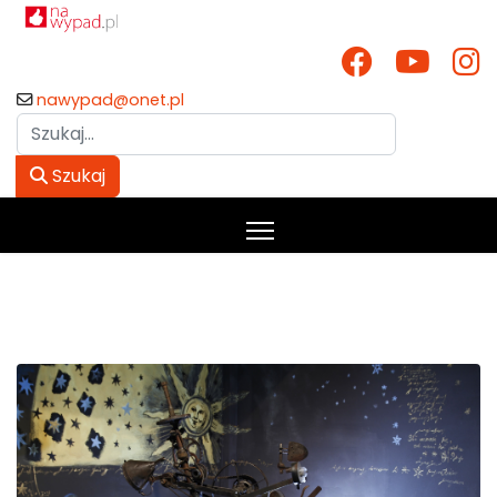
nawypad@onet.pl
Szukaj
Szukaj