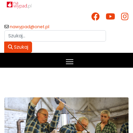
nawypad@onet.pl
Szukaj
Szukaj