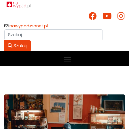
nawypad@onet.pl
Szukaj
Szukaj