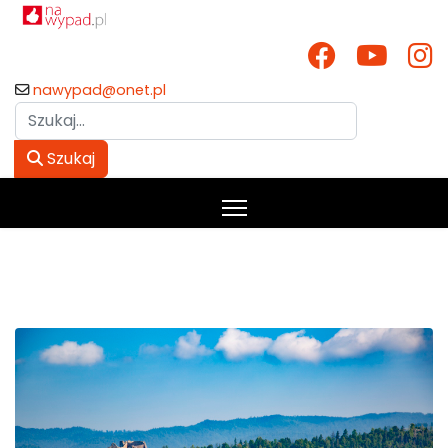
nawypad@onet.pl
Szukaj
Szukaj