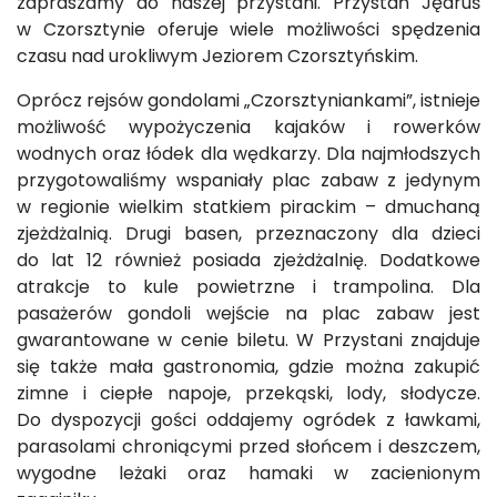
zapraszamy do naszej przystani. Przystań Jędruś
w Czorsztynie oferuje wiele możliwości spędzenia
czasu nad urokliwym Jeziorem Czorsztyńskim.
Oprócz rejsów gondolami „Czorsztyniankami”, istnieje
możliwość wypożyczenia kajaków i rowerków
wodnych oraz łódek dla wędkarzy. Dla najmłodszych
przygotowaliśmy wspaniały plac zabaw z jedynym
w regionie wielkim statkiem pirackim – dmuchaną
zjeżdżalnią. Drugi basen, przeznaczony dla dzieci
do lat 12 również posiada zjeżdżalnię. Dodatkowe
atrakcje to kule powietrzne i trampolina. Dla
pasażerów gondoli wejście na plac zabaw jest
gwarantowane w cenie biletu. W Przystani znajduje
się także mała gastronomia, gdzie można zakupić
zimne i ciepłe napoje, przekąski, lody, słodycze.
Do dyspozycji gości oddajemy ogródek z ławkami,
parasolami chroniącymi przed słońcem i deszczem,
wygodne leżaki oraz hamaki w zacienionym