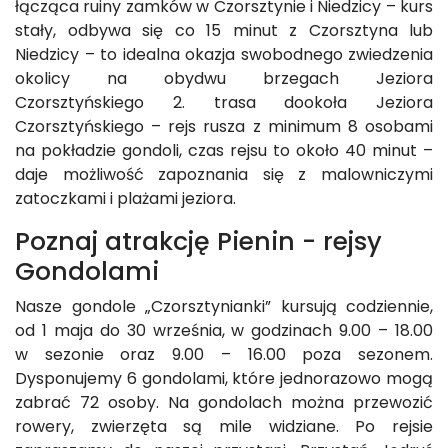
łącząca ruiny zamków w Czorsztynie i Niedzicy – kurs
stały, odbywa się co 15 minut z Czorsztyna lub
Niedzicy – to idealna okazja swobodnego zwiedzenia
okolicy na obydwu brzegach Jeziora
Czorsztyńskiego 2. trasa dookoła Jeziora
Czorsztyńskiego – rejs rusza z minimum 8 osobami
na pokładzie gondoli, czas rejsu to około 40 minut –
daje możliwość zapoznania się z malowniczymi
zatoczkami i plażami jeziora.
Poznaj atrakcję Pienin - rejsy
Gondolami
Nasze gondole „Czorsztynianki” kursują codziennie,
od 1 maja do 30 września, w godzinach 9.00 – 18.00
w sezonie oraz 9.00 – 16.00 poza sezonem.
Dysponujemy 6 gondolami, które jednorazowo mogą
zabrać 72 osoby. Na gondolach można przewozić
rowery, zwierzęta są mile widziane. Po rejsie