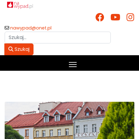
nawypad@onet.pl
Szukaj
Szukaj