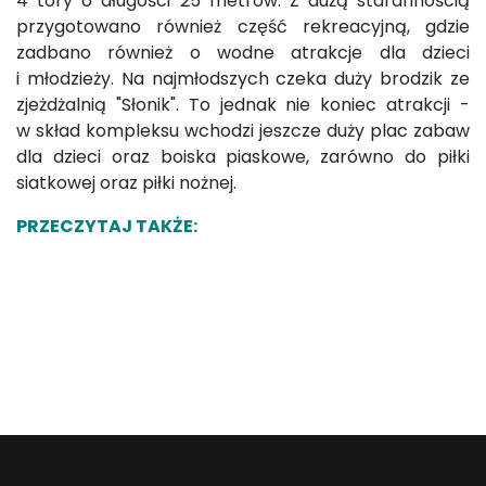
4 tory o długości 25 metrów. Z dużą starannością
przygotowano również część rekreacyjną, gdzie
zadbano również o wodne atrakcje dla dzieci
i młodzieży. Na najmłodszych czeka duży brodzik ze
zjeżdżalnią "Słonik". To jednak nie koniec atrakcji -
w skład kompleksu wchodzi jeszcze duży plac zabaw
dla dzieci oraz boiska piaskowe, zarówno do piłki
siatkowej oraz piłki nożnej.
PRZECZYTAJ TAKŻE: