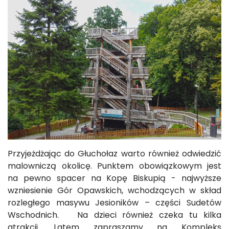
Przyjeżdżając do Głuchołaz warto również odwiedzić
malowniczą okolicę. Punktem obowiązkowym jest
na pewno spacer na Kopę Biskupią - najwyższe
wzniesienie Gór Opawskich, wchodzących w skład
rozległego masywu Jesioników – części Sudetów
Wschodnich. Na dzieci również czeka tu kilka
atrakcji. Latem zapraszamy na Kompleks