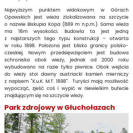
Najwyższym punktem widokowym w Górach
Opawskich jest wieża zlokalizowana na szczycie
o nazwie Biskupia Kopa (889 m n.p.m.). Sama wieża
ma 18m wysokości. Budowla ta jest jedną
z najstarszych tego typu konstrukcji – otwarta
w roku 1898. Położona jest blisko granicy polsko-
czeskiej. Nowym przedsięwzięciem jest budowa
schroniska obok wieży, jednak od 2000 roku
wybudowano na razie tylko piwnice. Obok wejścia
do wieży stoi dawny austriacki kamień mierniczy
z napisem "K.u.K. M.T. 1898". Turyści mają możliwość
wypocząć, zjeść coś i wypić w niewielkim bufecie
znajdującym się na szczycie wieży.
Park zdrojowy w Głuchołazach