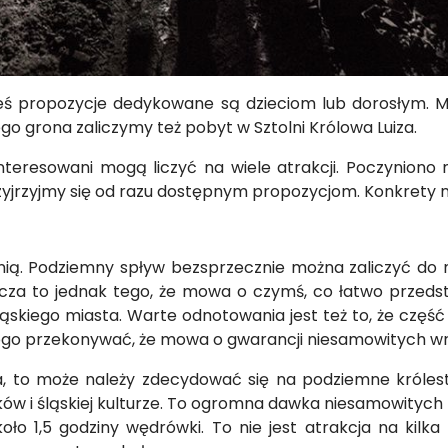
ieś propozycje dedykowane są dzieciom lub dorosłym. 
ego grona zaliczymy też pobyt w Sztolni Królowa Luiza.
interesowani mogą liczyć na wiele atrakcji. Poczynion
przyjrzyjmy się od razu dostępnym propozycjom. Konkrety n
lnią. Podziemny spływ bezsprzecznie można zaliczyć do 
acza to jednak tego, że mowa o czymś, co łatwo przed
ląskiego miasta. Warte odnotowania jest też to, że część
ikogo przekonywać, że mowa o gwarancji niesamowitych w
ia, to może należy zdecydować się na podziemne król
ników i śląskiej kulturze. To ogromna dawka niesamowityc
o 1,5 godziny wędrówki. To nie jest atrakcja na kilka 