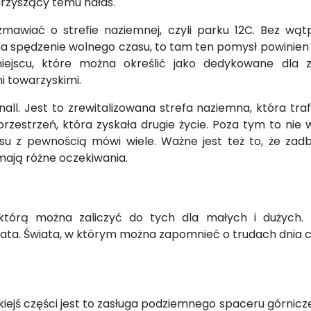
arzyszący temu hałas.
ozmawiać o strefie naziemnej, czyli parku 12C. Bez wą
na spędzenie wolnego czasu, to tam ten pomysł powinien 
ejscu, które można określić jako dedykowane dla 
 towarzyskimi.
ll. Jest to zrewitalizowana strefa naziemna, która trafi
zestrzeń, która zyskała drugie życie. Poza tym to nie w
usu z pewnością mówi wiele. Ważne jest też to, że za
mają różne oczekiwania.
, którą można zaliczyć do tych dla małych i dużych
wiata. Świata, w którym można zapomnieć o trudach dnia c
kiejś części jest to zasługa podziemnego spaceru górnicz