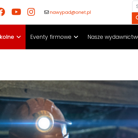
Sz
nawypad@onet.pl
kolne
Eventy firmowe
Nasze wydawnictw