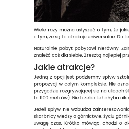
Wiele razy można usłyszeć o tym, że jak
o tym, że są to atrakcje uniwersalne. Do t
Naturalnie pobyt pobytowi nierówny. Za
znaleźć coś dla siebie. Zresztą najlepiej 
Jakie atrakcje?
Jedną z opcji jest podziemny spływ szto
propozycji w całym kompleksie. Nie ozn
przygodzie rozgrywającej się na ulicach ś
to 1100 metrów). Nie trzeba też chyba n
Jeżeli spływ nie wzbudza zainteresowan
skarbnicy wiedzy o górnictwie, życiu gór
uwagę czas. Krótko mówiąc, chodzi o okoł