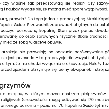
ale czy właśnie tak przedstawiają się realia? Czy za
 i nauką? Wydaje się, że można mieć spore wątpliwości.
aurą, prawda? Do tego jedną z propozycji są Mroki Kopa
y Kopalni Guido. Przewodnik zaprowadzi chętnych do osta
baczyć porzuconą kopalnię. Stan przez ponad dwadzieś
ierowanej do osób sprawnych fizycznie. Skalę trudno
eby mieć ze sobą właściwe obuwie.
 atrakcje nie pozwalają na odczucia porównywalne gór
ie jest przesada – to propozycja dla wszystkich tych,
 o tym, że nie chodzi wyłącznie o ekscytację. Należy t
 przed zjazdem otrzymuje się pełny ekwipunek i strój sz
elgrzymów
 o miejscu, w którym można dostrzec pielgrzymów. D
religijnych (uroczystości mogą odbywać się 170 metró
pnionego poziomu – poziomu 170. Kopalnia Guido tętni ży