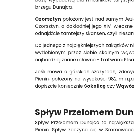
brzegu Dunajca.
Czorsztyn
położony jest nad samym Jezio
Czorsztyn, a dokładniej jego XIV-wieczn
odnajdźcie tamtejszy skansen, czyli nies
Do jednego z najpiękniejszych zakątków nie 
wyżłobionym przez siebie skalnym wąwoz
najbardziej znane i sławne - tratwami Flis
Jeśli mowa o górskich szczytach, zde
Pienin, położony na wysokości 982 m n.p
dopiszcie koniecznie
Sokolicę
czy
Wąwóz
Spływ Przełomem Dun
Spływ Przełomem Dunajca to największa 
Pienin. Spływ zaczyna się w Sromowcac