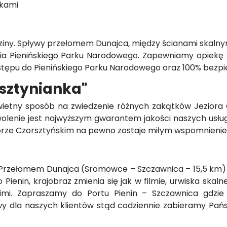
tkami
ziny. Spływy przełomem Dunajca, między ścianami skalny
a Pienińskiego Parku Narodowego. Zapewniamy opiekę 
stępu do Pienińskiego Parku Narodowego oraz 100% bezpie
sztynianka"
wietny sposób na zwiedzenie różnych zakątków Jeziora 
olenie jest najwyższym gwarantem jakości naszych usług
ziorze Czorsztyńskim na pewno zostaje miłym wspomnieni
Przełomem Dunajca (Sromowce – Szczawnica – 15,5 km) 
o Pienin, krajobraz zmienia się jak w filmie, urwiska ska
imi. Zapraszamy do Portu Pienin – Szczawnica gdzie 
lowy dla naszych klientów stąd codziennie zabieramy P