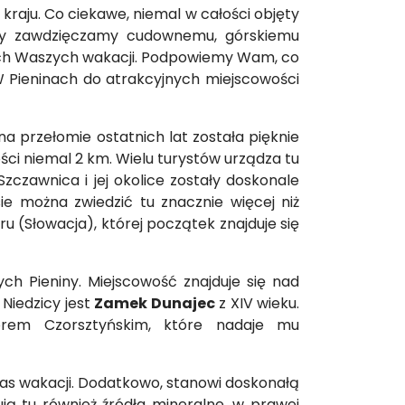
kraju. Co ciekawe, niemal w całości objęty
ody zawdzięczamy cudownemu, górskiemu
szych Waszych wakacji. Podpowiemy Wam, co
 W Pieninach do atrakcyjnych miejscowości
a przełomie ostatnich lat została pięknie
ści niemal 2 km. Wielu turystów urządza tu
czawnica i jej okolice zostały doskonale
e można zwiedzić tu znacznie więcej niż
 (Słowacja), której początek znajduje się
h Pieniny. Miejscowość znajduje się nad
Niedzicy jest
Zamek Dunajec
z XIV wieku.
orem Czorsztyńskim, które nadaje mu
zas wakacji. Dodatkowo, stanowi doskonałą
ują tu również źródła mineralne, w prawej