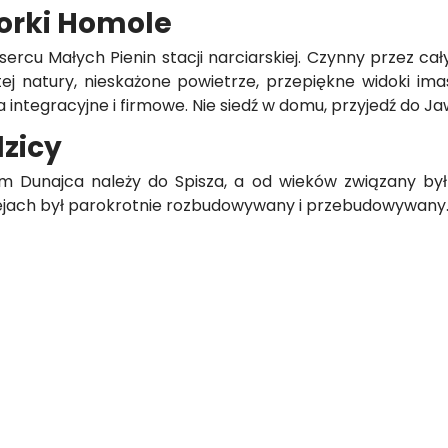
orki Homole
rcu Małych Pienin stacji narciarskiej. Czynny przez ca
ej natury, nieskażone powietrze, przepiękne widoki imasę
integracyjne i firmowe. Nie siedź w domu, przyjedź do J
zicy
m Dunajca należy do Spisza, a od wieków związany był
dziejach był parokrotnie rozbudowywany i przebudowywany