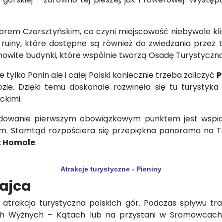
rem Czorsztyńskim, co czyni miejscowość niebywale kli
e ruiny, które dostępne są również do zwiedzania przez 
amowite budynki, które wspólnie tworzą Osadę Turystyczną
tylko Panin ale i całej Polski koniecznie trzeba zaliczyć
P
ie. Dzięki temu doskonale rozwinęła się tu turystyka
ackimi.
cydowanie pierwszym obowiązkowym punktem jest wsp
.m. Stamtąd rozpościera się przepiękna panorama na Ta
 Homole
.
Atrakcje turystyczne - Pieniny
ajca
atrakcja turystyczna polskich gór. Podczas spływu t
h Wyżnych – Kątach lub na przystani w Sromowcach Ni