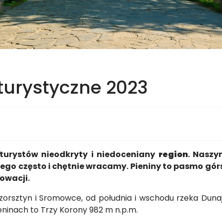
 turystyczne 2023
h turystów nieodkryty i niedoceniany
region
. Naszy
ego często i chętnie wracamy. Pieniny to pasmo górs
łowacji.
orsztyn i Sromowce, od południa i wschodu rzeka Duna
ieninach to Trzy Korony 982 m n.p.m.