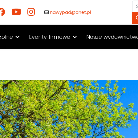
Sz
nawypad@onet.pl
kolne
Eventy firmowe
Nasze wydawnictw