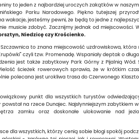
eniny to jeden z najbardziej uroczych zakątków w naszym 
enińskiego Parku Narodowego. Piękno tutejszej przyr
tu na wakacje, jesteśmy pewni, że będą to jedne z najlep
znie musicie zdobyć. Zacznijmy jednak od miejscowości.
rsztyn, Niedzicę czy Krościenko.
 Szczawnica to znana miejscowość uzdrowiskowa, która n
"Krupówki" czyli tzw. Promenadę. Wspaniały deptak o długo
enia jest także zabytkowy Park Górny z Pijalnią Wód. Sz
ielość ścieżek rowerowych sprawia, że w krótkim czasi
ie polecana jest urokliwa trasa do Czerwonego Klasztoru
wiązkowy punkt dla wszystkich turystów odwiedzającyc
owstał na rzece Dunajec. Najsłynniejszym zabytkiem w 
nętrza zamku oraz doskonałe ulokowanie nad jezi
ce dla wszystkich, którzy cenią sobie błogi spokój podc
órskiej - zarówno tej pieszej, jak i rowerowej. Występ