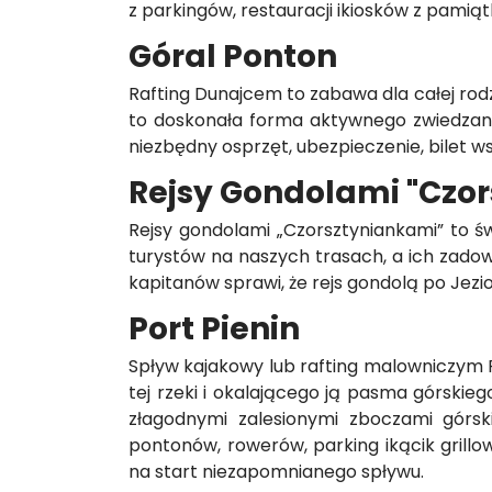
z parkingów, restauracji ikiosków z pamią
Góral Ponton
Rafting Dunajcem to zabawa dla całej rod
to doskonała forma aktywnego zwiedzani
niezbędny osprzęt, ubezpieczenie, bilet w
Rejsy Gondolami "Czor
Rejsy gondolami „Czorsztyniankami” to ś
turystów na naszych trasach, a ich zadow
kapitanów sprawi, że rejs gondolą po Je
Port Pienin
Spływ kajakowy lub rafting malowniczym 
tej rzeki i okalającego ją pasma górskieg
złagodnymi zalesionymi zboczami górsk
pontonów, rowerów, parking ikącik gril
na start niezapomnianego spływu.